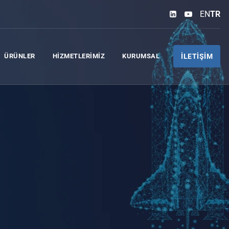
EN
TR
ÜRÜNLER
HIZMETLERIMIZ
KURUMSAL
İLETIŞIM