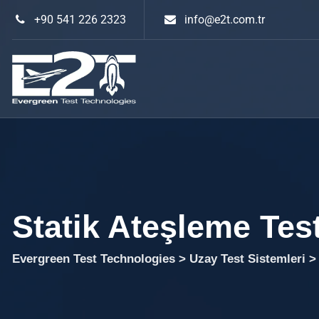
+90 541 226 2323
info@e2t.com.tr
Statik Ateşleme Tes
Evergreen Test Technologies
>
Uzay Test Sistemleri