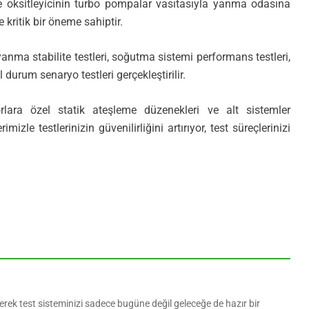
t ve oksitleyicinin turbo pompalar vasıtasıyla yanma odasına
 kritik bir öneme sahiptir.
yanma stabilite testleri, soğutma sistemi performans testleri,
il durum senaryo testleri gerçekleştirilir.
orlara özel statik ateşleme düzenekleri ve alt sistemler
izle testlerinizin güvenilirliğini artırıyor, test süreçlerinizi
terek test sisteminizi sadece bugüne değil geleceğe de hazır bir